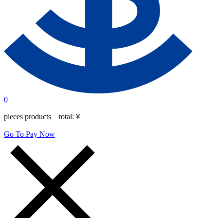
0
pieces products total:
￥
Go To Pay Now