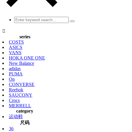

series
COSTS
ASICS
VANS
HOKA ONE ONE
New Balance
adidas
PUMA
On
CONVERSE
Reebok
SAUCONY
Crocs
MERRELL
category
运动鞋
尺码
36