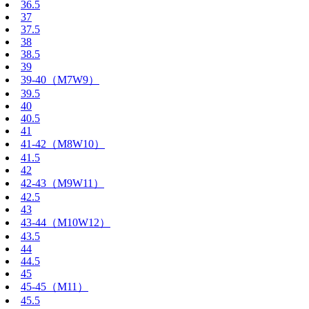
36.5
37
37.5
38
38.5
39
39-40（M7W9）
39.5
40
40.5
41
41-42（M8W10）
41.5
42
42-43（M9W11）
42.5
43
43-44（M10W12）
43.5
44
44.5
45
45-45（M11）
45.5