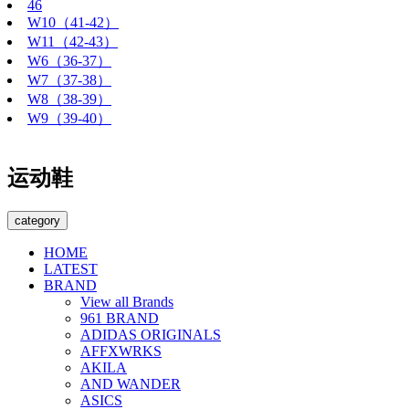
46
W10（41-42）
W11（42-43）
W6（36-37）
W7（37-38）
W8（38-39）
W9（39-40）
运动鞋
category
HOME
LATEST
BRAND
View all Brands
961 BRAND
ADIDAS ORIGINALS
AFFXWRKS
AKILA
AND WANDER
ASICS